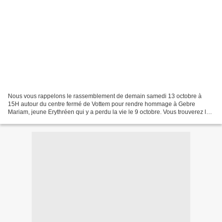
Nous vous rappelons le rassemblement de demain samedi 13 octobre à
15H autour du centre fermé de Vottem pour rendre hommage à Gebre
Mariam, jeune Erythréen qui y a perdu la vie le 9 octobre. Vous trouverez la
liste actualisée des associations signataires...