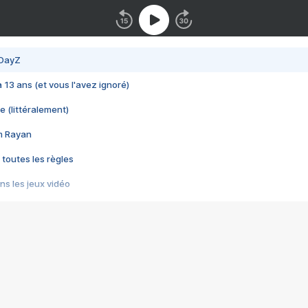
 DayZ
 a 13 ans (et vous l'avez ignoré)
e (littéralement)
im Rayan
 toutes les règles
s les jeux vidéo
us choquant de Rockstar ? - Le scandale BULLY
e plus moche de Steam
du RÊVE tourne au CAUCHEMAR
pendant 8 heures
it… à tort