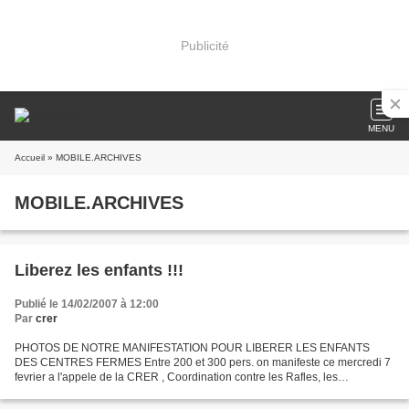
Publicité
MENU
Accueil
» MOBILE.ARCHIVES
MOBILE.ARCHIVES
Liberez les enfants !!!
Publié le 14/02/2007 à 12:00
Par
crer
PHOTOS DE NOTRE MANIFESTATION POUR LIBERER LES ENFANTS
DES CENTRES FERMES Entre 200 et 300 pers. on manifeste ce mercredi 7
fevrier a l'appele de la CRER , Coordination contre les Rafles, les
Expulsions et pour la Regularisation. L'Action visait a dénoncer...