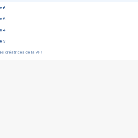
e 6
e 5
e 4
e 3
s créatrices de la VF !
e 2
e 1
e Mektoub My Love arrive enfin ! Rencontre avec Shaïn Boumedine et Sal
i : après Toni en famille
elle réalise le bouleversant Dites lui que je l'aime
ais ! Rencontre autour de Vie privée de Rebecca Zlotowski
 de Marguerite, Grave... Rencontre avec Ella Rumpf