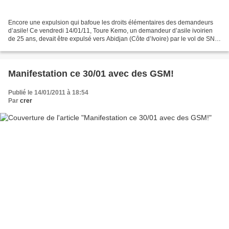
Encore une expulsion qui bafoue les droits élémentaires des demandeurs
d’asile! Ce vendredi 14/01/11, Toure Kemo, un demandeur d’asile ivoirien
de 25 ans, devait être expulsé vers Abidjan (Côte d’Ivoire) par le vol de SN
Brussels Airlines en fin de matinée....
Manifestation ce 30/01 avec des GSM!
Publié le 14/01/2011 à 18:54
Par
crer