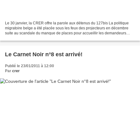
Le 30 janvier, la CRER offre la parole aux détenus du 127bis La politique
migratoire belge a été placée sous les feux des projecteurs en décembre
suite au scandale du manque de places pour accueillir les demandeurs
d’asile, légalement tenus d’être pris...
Le Carnet Noir n°8 est arrivé!
Publié le 23/01/2011 à 12:00
Par
crer