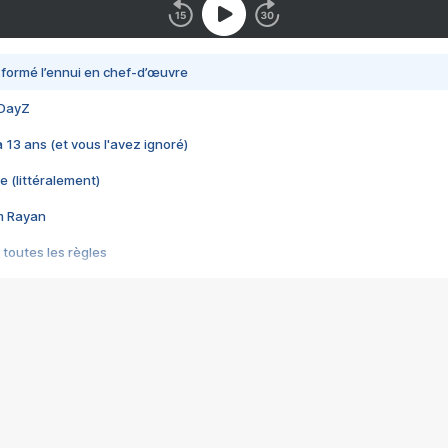
nsformé l’ennui en chef-d’œuvre
 DayZ
 a 13 ans (et vous l'avez ignoré)
e (littéralement)
im Rayan
 toutes les règles
s les jeux vidéo
us choquant de Rockstar ? - Le scandale BULLY
e plus moche de Steam
du RÊVE tourne au CAUCHEMAR
pendant 8 heures