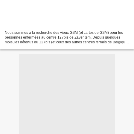
Nous sommes à la recherche des vieux GSM (et cartes de GSM) pour les
personnes enfermées au centre 127bis de Zaventem. Depuis quelques
mois, les détenus du 127bis (et ceux des autres centres fermés de Belgique)
ont le droit d'avoir leur propre GSM! Ils...