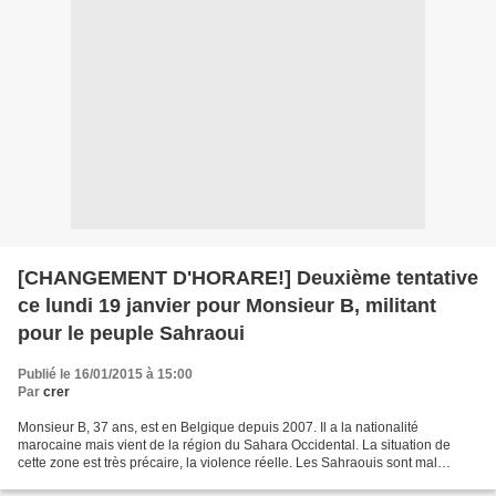
[CHANGEMENT D'HORARE!] Deuxième tentative
ce lundi 19 janvier pour Monsieur B, militant
pour le peuple Sahraoui
Publié le 16/01/2015 à 15:00
Par
crer
Monsieur B, 37 ans, est en Belgique depuis 2007. Il a la nationalité
marocaine mais vient de la région du Sahara Occidental. La situation de
cette zone est très précaire, la violence réelle. Les Sahraouis sont mal
considérés par les marocains. Monsieur...