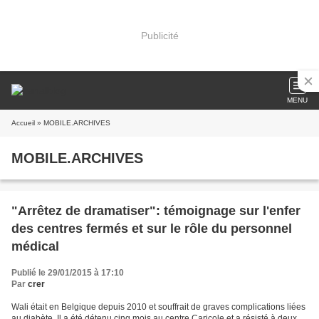
Publicité
MENU
Accueil
» MOBILE.ARCHIVES
MOBILE.ARCHIVES
"Arrêtez de dramatiser": témoignage sur l'enfer
des centres fermés et sur le rôle du personnel
médical
Publié le 29/01/2015 à 17:10
Par
crer
Wali était en Belgique depuis 2010 et souffrait de graves complications liées
au diabète. Il a été détenu cinq mois au centre Caricole et a résisté à deux