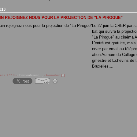
013
UIN REJOIGNEZ-NOUS POUR LA PROJECTION DE "LA PIROGUE"
Le 27 juin la CRER partic
bat qui suivra la projectio
"La Pirogue" au cinéma A
L'entré est gratuite, mais 
erver par email ou télépho
ation Au nom du Collège
gmestre et Echevins de la
Bruxelles,...
rer à 17:10 -
Commentaires [
…
]
- Permalien [
#
]