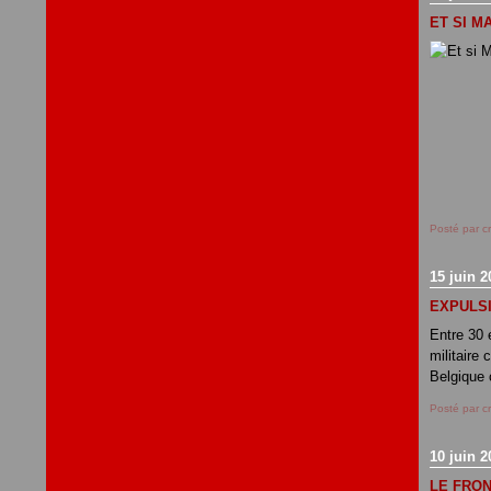
ET SI M
Posté par c
15 juin 2
EXPULSI
Entre 30 
militaire
Belgique 
Posté par c
10 juin 2
LE FRON