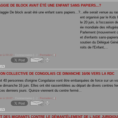
AGGIE DE BLOCK AVAIT ÉTÉ UNE ENFANT SANS PAPIERS...?
...elle serait venue au 
ent organisé par le Kids
le 20 juin, à l'occasion d
ée mondiale des réfugiés
Parlement (mouvement d
et d'enfants sans-papiers
soutien du Délégué Géné
roits de l'Enfant,...
rer à 00:22 -
Commentaires [
…
]
- Permalien [
#
]
013
ON COLLECTIVE DE CONGOLAIS CE DIMANCHE 16/06 VERS LA RDC
et 40 personnes d'origine Congolaise vont être embarquées de force sur un vol 
 ce dimanche 16 juin. Elles ont été rassemblées au départ de divers centres f
ces derniers jours. Quinze viennent du centre fermé...
rer à 19:07 -
Commentaires [
…
]
- Permalien [
#
]
013
T DES MIGRANTS CONTRE LE DÉMANTÈLEMENT DE L'AIDE JURIDIQ