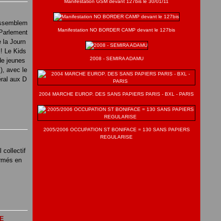
Manifestation GSM devant 127bis le 30/01/11
rassemblem
Manifestation NO BORDER CAMP devant le 127bis
 Parlement
e la Journ
! Le Kids
2008 - SEMIRA ADAMU
e jeunes
), avec le
ral aux D
2004 MARCHE EUROP. DES SANS PAPIERS PARIS - BXL - PARIS
2005/2006 OCCUPATION ST BONIFACE = 130 SANS PAPIERS
REGULARISE
collectif
ermés en
UE