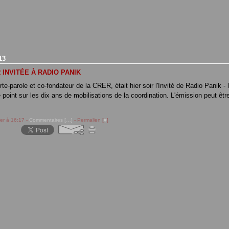
13
 INVITÉE À RADIO PANIK
te-parole et co-fondateur de la CRER, était hier soir l'Invité de Radio Panik - 
le point sur les dix ans de mobilisations de la coordination. L'émission peut êt
rer à 16:17 -
Commentaires [
…
]
- Permalien [
#
]