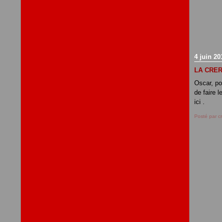
4 juin 20
LA CRER
Oscar, por
de faire 
ici .
Posté par c