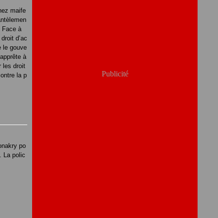
enez maife
antèlemen
e! Face à
 droit d’ac
e le gouve
apprête à
 les droit
Publicité
ontre la p
Conakry po
. La polic