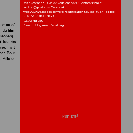
Des questions? Envie de vous engager? Contactez-nous:
crer.info@gmail.com Facebook:
https://www.facebook.com/crer.regularisation Soutien au N° Triodos:
BE16 5230 8018 9874
Accueil du blog
ipe au dé
Créer un blog avec CanalBlog
n du film
renberg.
il faut rés
ne. Invit
 des Bour
 Ville de
Publicité