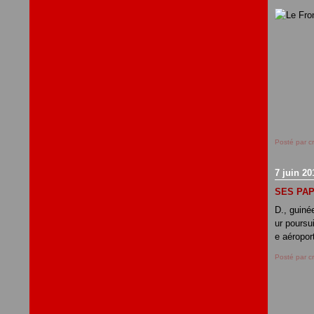
Posté par c
7 juin 20
SES PAP
D., guiné
ur poursu
e aéroport
Posté par c