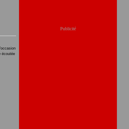
Publicité
l'occasion
re écoutée