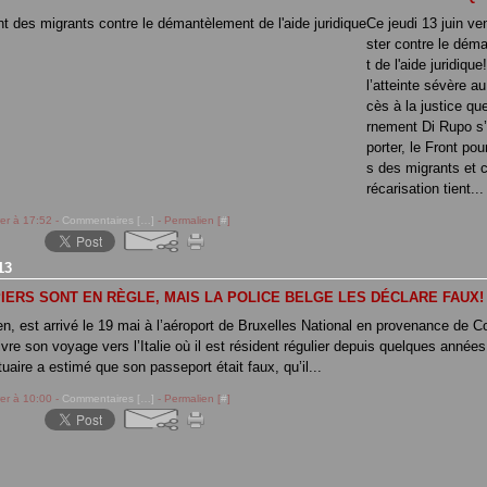
Ce jeudi 13 juin v
ster contre le dém
t de l'aide juridiqu
l’atteinte sévère au
cès à la justice qu
rnement Di Rupo s’
porter, le Front pour
s des migrants et c
récarisation tient...
rer à 17:52 -
Commentaires [
…
]
- Permalien [
#
]
13
IERS SONT EN RÈGLE, MAIS LA POLICE BELGE LES DÉCLARE FAUX!
en, est arrivé le 19 mai à l’aéroport de Bruxelles National en provenance de 
ivre son voyage vers l’Italie où il est résident régulier depuis quelques années
uaire a estimé que son passeport était faux, qu’il...
rer à 10:00 -
Commentaires [
…
]
- Permalien [
#
]