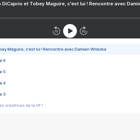
 DiCaprio et Tobey Maguire, c'est lui ! Rencontre avec Dam
bey Maguire, c'est lui ! Rencontre avec Damien Witecka
e 6
e 5
e 4
e 3
s créatrices de la VF !
e 2
e 1
e Mektoub My Love arrive enfin ! Rencontre avec Shaïn Boumedine et Sal