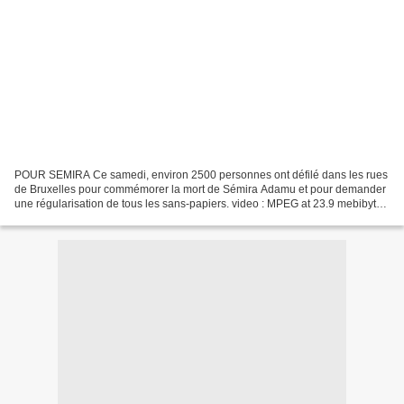
POUR SEMIRA Ce samedi, environ 2500 personnes ont défilé dans les rues
de Bruxelles pour commémorer la mort de Sémira Adamu et pour demander
une régularisation de tous les sans-papiers. video : MPEG at 23.9 mebibytes
Malgré les tentatives des médias et...