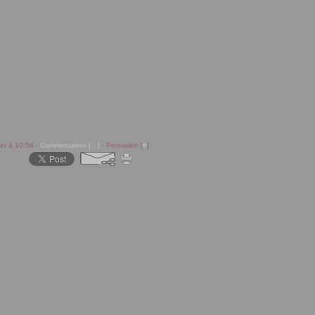
rer à 10:56 -
Commentaires [
…
]
- Permalien [
#
]