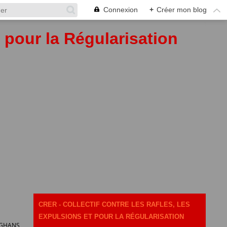
Connexion
+
Créer mon blog
t pour la Régularisation
CRER - COLLECTIF CONTRE LES RAFLES, LES
EXPULSIONS ET POUR LA RÉGULARISATION
FGHANS