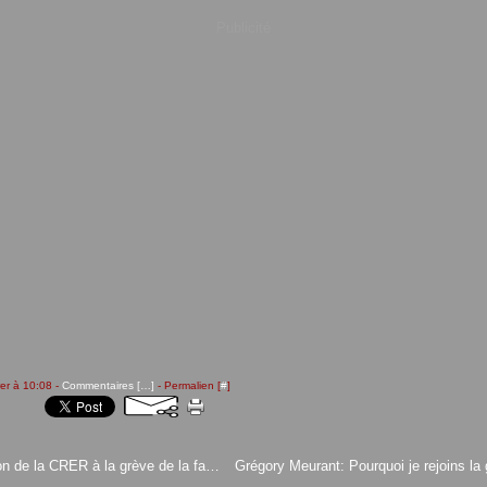
Publicité
rer à 10:08 -
Commentaires [
…
]
- Permalien [
#
]
Réaction de la CRER à la grève de la faim pour les demandeurs d'asile afghans