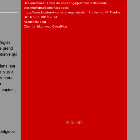
Des questions? Envie de vous engager? Contactez-nous:
crer.info@gmail.com Facebook:
https://www.facebook.com/crer.regularisation Soutien au N° Triodos:
BE16 5230 8018 9874
Accueil du blog
Créer un blog avec CanalBlog
fugiés
e prend
essive qui
dans leur
e plus à
s notre
a
s-papiers,
Publicité
 Belgique