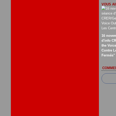
VOUS AI
16 novem
d'info C
the Voic
Contre L
Fermés"
COMMEN