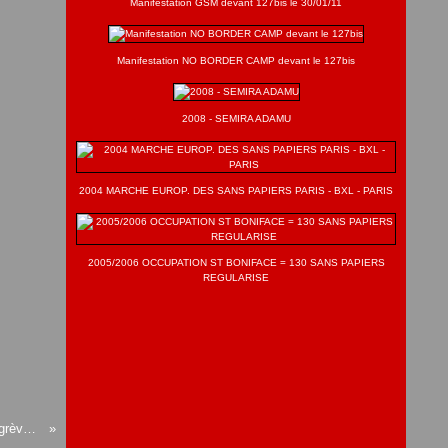
Manifestation GSM devant 127bis le 30/01/11
Manifestation NO BORDER CAMP devant le 127bis
2008 - SEMIRA ADAMU
2004 MARCHE EUROP. DES SANS PAPIERS PARIS - BXL - PARIS
2005/2006 OCCUPATION ST BONIFACE = 130 SANS PAPIERS
REGULARISE
Grégory Meurant: Pourquoi je rejoins la grève de la faim en soutien des réfugiés afghans