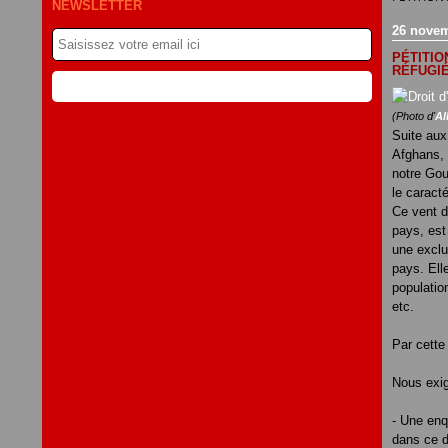
NEWSLETTER
26 novem
PÉTITIO
RÉFUGI
(Photo d'
Al
Suite aux
Afghans, 
notre Gou
le caracté
Ce vent d
pays, est 
une exclu
pays. Ell
populatio
etc.
Par cette
Nous exi
- Une enq
dans ce 