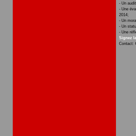
- Un audi
- Une éva
2014;
- Un mora
- Un statu
- Une réfl
Signez la
Contact: 