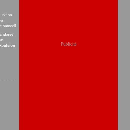
andaise,
me
Publicité
expulsion