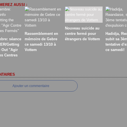
MEREZ AUSSI :
Nouveau suicide au
Rassemblement en
centre fermé pour
Hadidja, Rw
bre: séance
mémoire de Gebre
étrangers de Vottem
subit sa 3è
RER/Getting
ce samedi 13/10 à
tentative d'
e Out "Agir
Vottem
ce samedi!
es Centres
TAIRES
Ajouter un commentaire