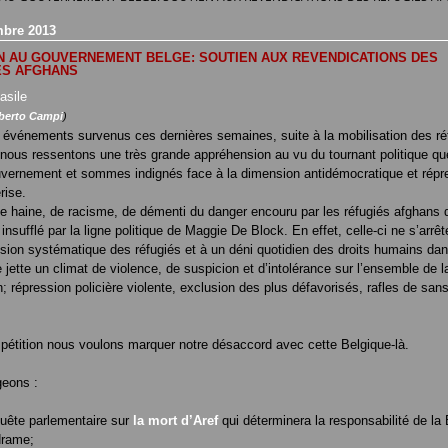
bre 2013
N AU GOUVERNEMENT BELGE: SOUTIEN AUX REVENDICATIONS DES
ÉS AFGHANS
berto Campi
)
 événements survenus ces dernières semaines, suite à la mobilisation des ré
nous ressentons une très grande appréhension au vu du tournant politique qu
vernement et sommes indignés face à la dimension antidémocratique et répr
rise.
e haine, de racisme, de démenti du danger encouru par les réfugiés afghans 
insufflé par la ligne politique de Maggie De Block. En effet, celle-ci ne s’arrêt
sion systématique des réfugiés et à un déni quotidien des droits humains dan
e jette un climat de violence, de suspicion et d’intolérance sur l’ensemble de l
n; répression policière violente, exclusion des plus défavorisés, rafles de san
 pétition nous voulons marquer notre désaccord avec cette Belgique-là.
geons :
uête parlementaire sur
la mort d’Aref
qui déterminera la responsabilité de la
drame;